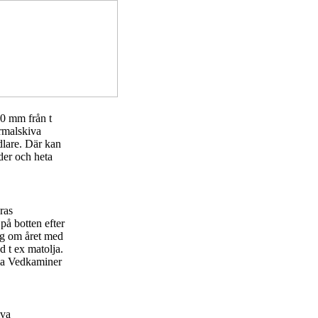
00 mm från t
rmalskiva
dlare. Där kan
der och heta
ras
på botten efter
ng om året med
d t ex matolja.
lla Vedkaminer
iva