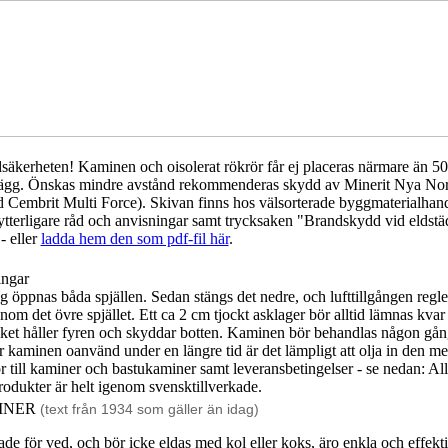
säkerheten! Kaminen och oisolerat rökrör får ej placeras närmare än 5
ägg. Önskas mindre avstånd rekommenderas skydd av Minerit Nya No
d Cembrit Multi Force). Skivan finns hos välsorterade byggmaterialhan
tterligare råd och anvisningar samt trycksaken "Brandskydd vid eldstä
 - eller
ladda hem den som pdf-fil här
.
ingar
 öppnas båda spjällen. Sedan stängs det nedre, och lufttillgången regle
nom det övre spjället. Ett ca 2 cm tjockt asklager bör alltid lämnas kvar 
ilket håller fyren och skyddar botten. Kaminen bör behandlas någon gå
år kaminen oanvänd under en längre tid är det lämpligt att olja in den me
r till kaminer och bastukaminer samt leveransbetingelser - se nedan: A
odukter är helt igenom svensktillverkade.
INER
(text från 1934 som gäller än idag)
de för ved, och bör icke eldas med kol eller koks, äro enkla och effekt