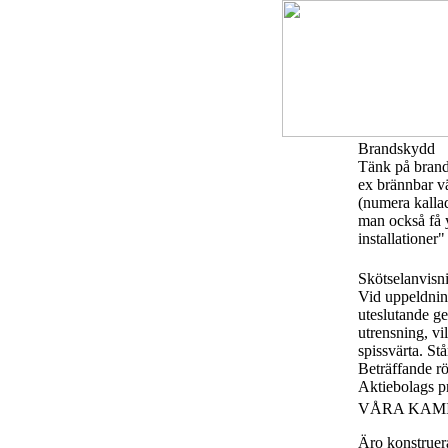
Brandskydd
Tänk på brand
ex brännbar v
(numera kalla
man också få y
installationer"
Skötselanvisn
Vid uppeldning
uteslutande ge
utrensning, v
spissvärta. St
Beträffande rö
Aktiebolags pr
VÅRA KAM
Äro konstruera