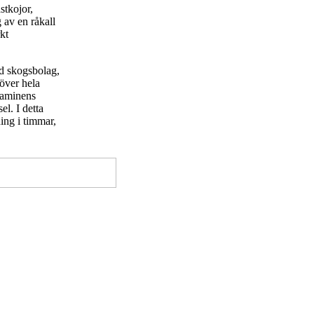
stkojor,
 av en råkall
kt
d skogsbolag,
 över hela
kaminens
l. I detta
ing i timmar,