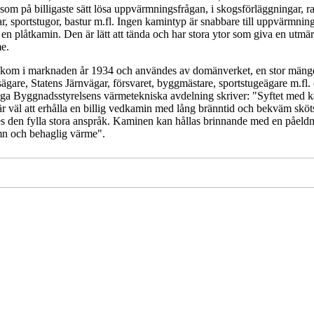
som på billigaste sätt lösa uppvärmningsfrågan, i skogsförläggningar, ra
 sportstugor, bastur m.fl. Ingen kamintyp är snabbare till uppvärmning
n en plåtkamin. Den är lätt att tända och har stora ytor som giva en utmär
e.
kom i marknaden år 1934 och användes av domänverket, en stor mäng
ägare, Statens Järnvägar, försvaret, byggmästare, sportstugeägare m.fl.
iga Byggnadsstyrelsens värmetekniska avdelning skriver: "Syftet med 
är väl att erhålla en billig vedkamin med lång bränntid och bekväm skötse
s den fylla stora anspråk. Kaminen kan hållas brinnande med en påeldn
mn och behaglig värme".