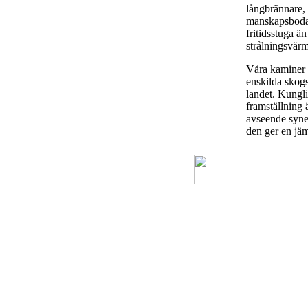
långbrännare, 
manskapsbodar,
fritidsstuga ä
strålningsvärm
Våra kaminer 
enskilda skogs
landet. Kungl
framställning 
avseende syne
den ger en jä